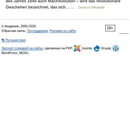
des Jahres 1848 auch Märzrevolution – wird das revolutionäre
Geschehen bezeichnet, das sich… …
Deutsch Wikipedia
© Академик, 2000-2026
18+
Обратная связь:
Техподдержка
,
Реклама на сайте
👣 Путешествия
Экспорт словарей на сайты
, сделанные на PHP,
Joomla,
Drupal,
WordPress, MODx.