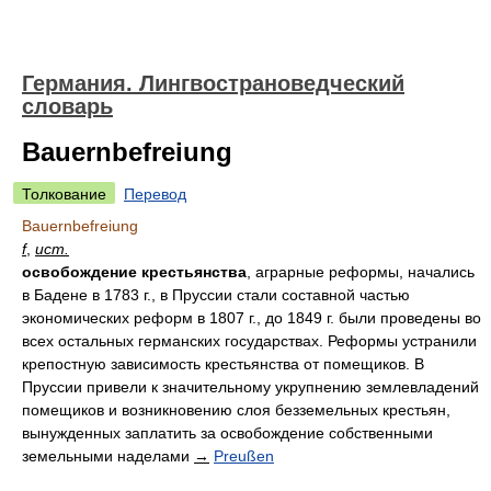
Германия. Лингвострановедческий
словарь
Bauernbefreiung
Толкование
Перевод
Bauernbefreiung
f
,
ист.
освобождение крестьянства
, аграрные реформы, начались
в Бадене в 1783 г., в Пруссии стали составной частью
экономических реформ в 1807 г., до 1849 г. были проведены во
всех остальных германских государствах. Реформы устранили
крепостную зависимость крестьянства от помещиков. В
Пруссии привели к значительному укрупнению землевладений
помещиков и возникновению слоя безземельных крестьян,
вынужденных заплатить за освобождение собственными
земельными наделами
→
Preußen