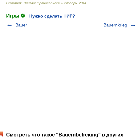
Германия. Лингвострановедческий словарь
.
2014
.
Игры ⚽
Нужно сделать НИР?
Bauer
Bauernkrieg
Смотреть что такое "Bauernbefreiung" в других